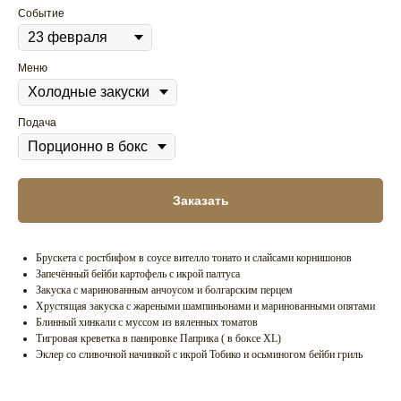
Событие
Меню
Подача
Заказать
Брускета с ростбифом в соусе вителло тонато и слайсами корнишонов
Запечённый бейби картофель с икрой палтуса
Закуска с маринованным анчоусом и болгарским перцем
Хрустящая закуска с жареными шампиньонами и маринованными опятами
Блинный хинкали с муссом из вяленных томатов
Тигровая креветка в панировке Паприка ( в боксе XL)
Эклер со сливочной начинкой с икрой Тобико и осьминогом бейби гриль