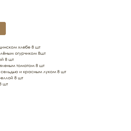
динском хлебе 8 шт
олёным огурчиком 8шт
й 8 шт
яленым томатом 8 шт
сельдью и красным луком 8 шт
еллой 8 шт
8 шт