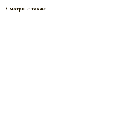
Смотрите также
ERROR:Not found category