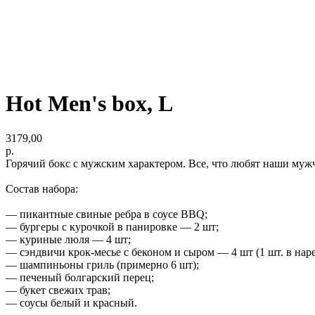
Hot Men's box, L
3179,00
р.
Горячий бокс с мужским характером. Все, что любят наши муж
Состав набора:
— пикантные свиные ребра в соусе ВВQ;
— бургеры с курочкой в панировке — 2 шт;
— куриные люля — 4 шт;
— сэндвичи крок-месье с беконом и сыром — 4 шт (1 шт. в наре
— шампиньоны гриль (примерно 6 шт);
— печеный болгарский перец;
— букет свежих трав;
— соусы белый и красный.